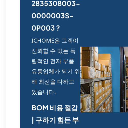
2835308003-
0000003S-
0P003 ?
ICHOME은 고객이
신뢰할 수 있는 독
립적인 전자 부품
유통업체가 되기 위
해 최선을 다하고
있습니다.
BOM 비용 절감
| 구하기 힘든 부