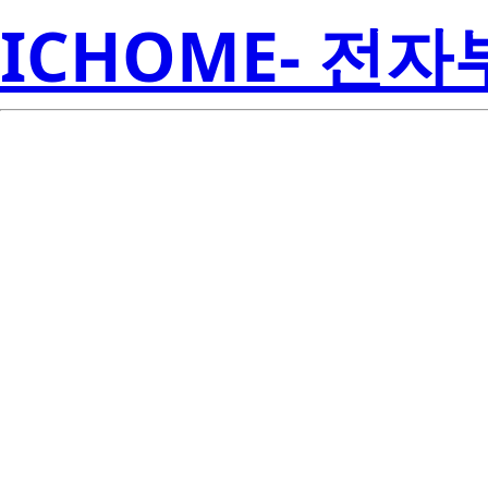
ICHOME- 전
S1W0-283530
Seoul S
0P003