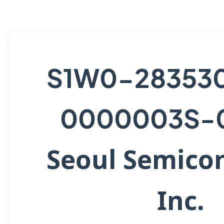
S1W0-28353
0000003S-
Seoul Semico
Inc.