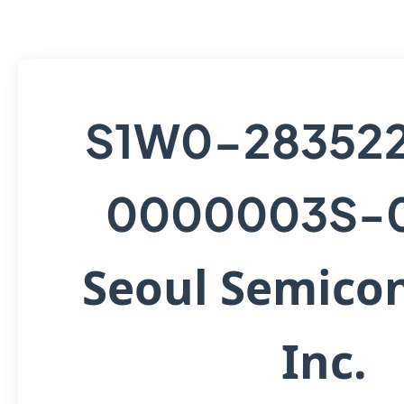
S1W0-28352
0000003S-
Seoul Semico
Inc.