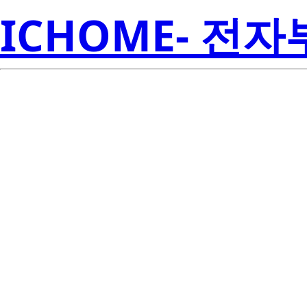
ICHOME- 전
S1W0-283522
Seoul S
0P004