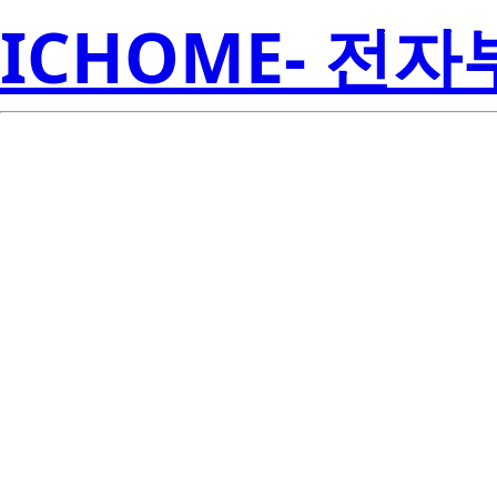
ICHOME- 전
S1W0-222257
Seoul S
P0001