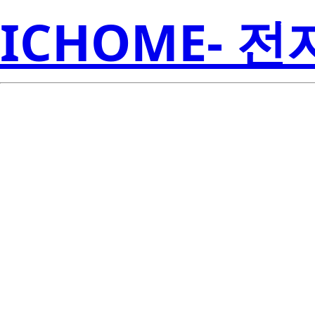
ICHOME- 
S1S0-3030
Seoul