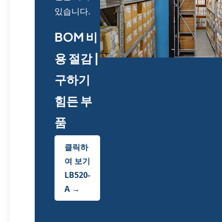
있습니다.
BOM 비
용 절감 |
구하기
힘든 부
품
클릭하
여 보기
LB520-
A →