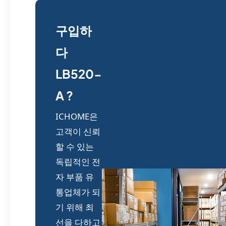
구입하
다
LB520-
A ?
ICHOME은
고객이 신뢰
할 수 있는
독립적인 전
자 부품 유
통업체가 되
기 위해 최
선을 다하고