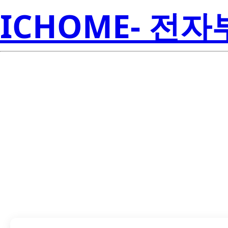
ICHOME- 전
Seoul 
LB520-A