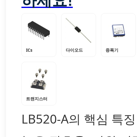
ICs
다이오드
증폭기
트랜지스터
LB520-A의 핵심 특징