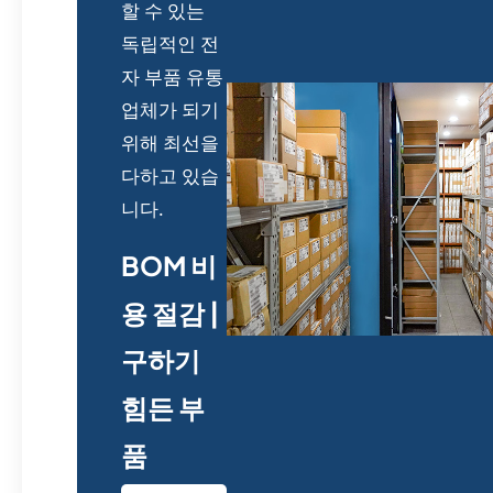
할 수 있는
독립적인 전
자 부품 유통
업체가 되기
위해 최선을
다하고 있습
니다.
BOM 비
용 절감 |
구하기
힘든 부
품