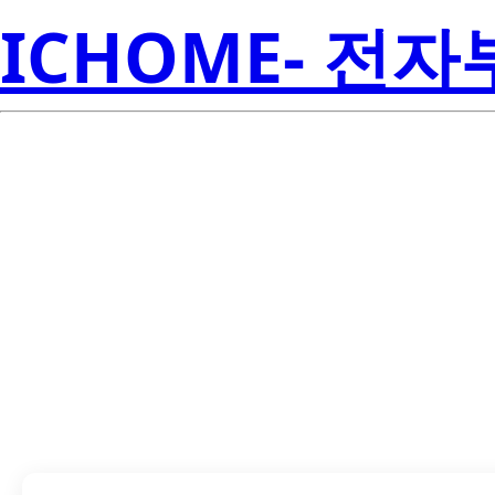
ICHOME- 전
Seoul 
B42180