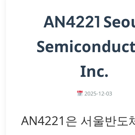
Seo
AN4221
Semiconduct
Inc.
2025-12-03
AN4221은 서울반도