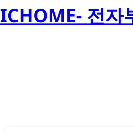
ICHOME- 전
Seoul 
AN4221