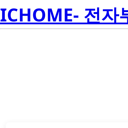
ICHOME- 전
MOC3052S-