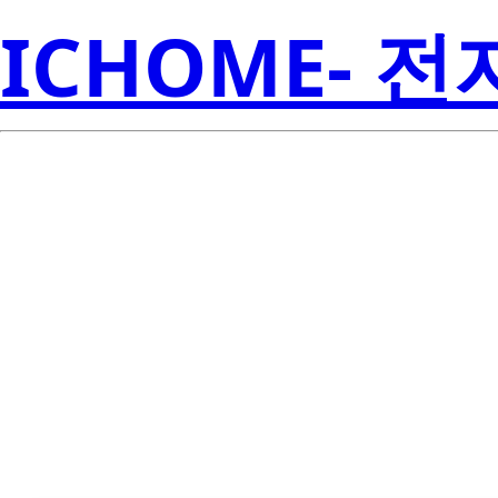
ICHOME- 
Lite
MOC3052