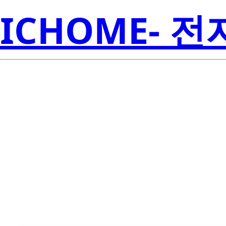
ICHOME- 
Li
MOC3023S