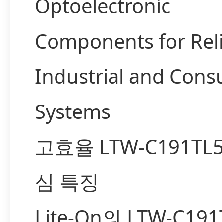
Optoelectronic
Components for Rel
Industrial and Con
Systems
고효율 LTW-C191TL
심 특징
Lite-On의 LTW-C19