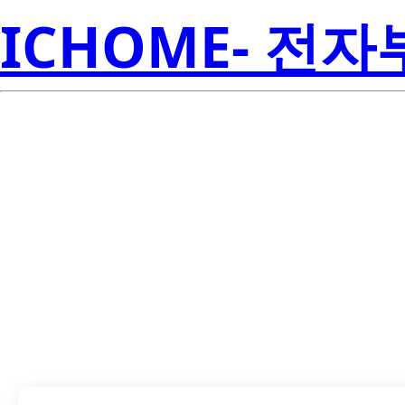
ICHOME- 전
LTW-C191