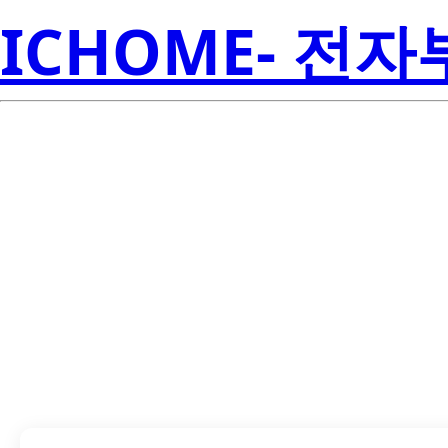
ICHOME- 전
LTW-5630A