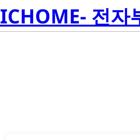
ICHOME- 전
LTW-3030A