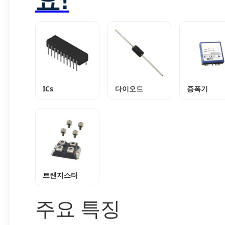
ICs
다이오드
증폭기
트랜지스터
주요 특징