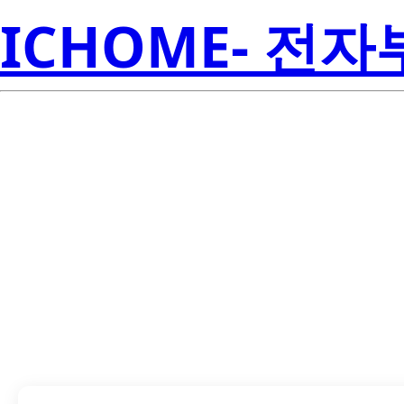
ICHOME- 전
LTW-3030A