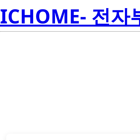
ICHOME- 전
LTV-847S-