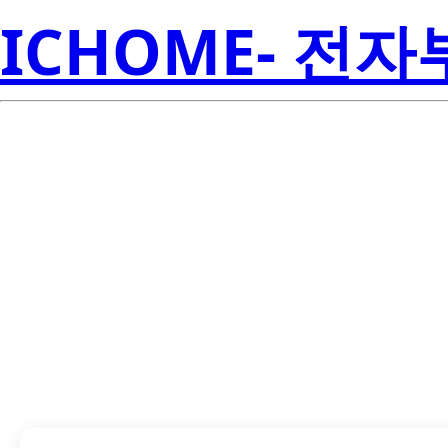
ICHOME- 전
LTV-725VS