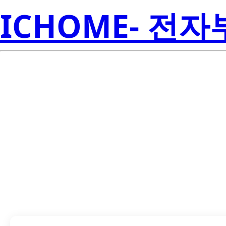
ICHOME- 전
LTV-3150-L-