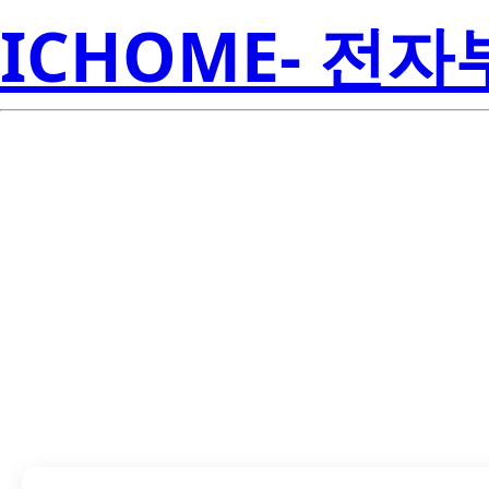
ICHOME- 전
LTV-312