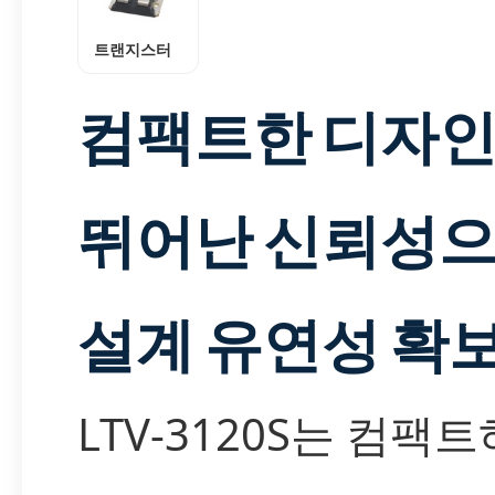
트랜지스터
컴팩트한 디자
뛰어난 신뢰성
설계 유연성 확
LTV-3120S는 컴팩