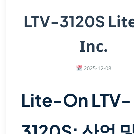
Lit
LTV-3120S
Inc.
2025-12-08
Lite-On LTV-
3120S: 산업 