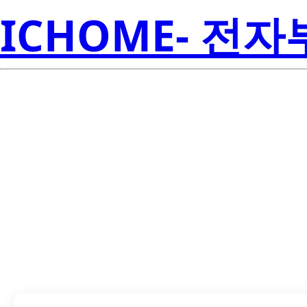
ICHOME- 전
LTV-3120S-