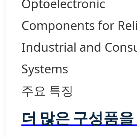
Optoelectronic
Components for Rel
Industrial and Con
Systems
주요 특징
더 많은 구성품을