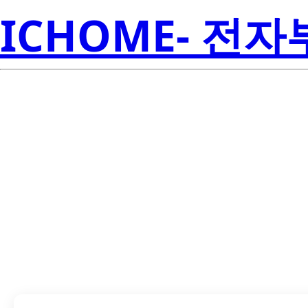
ICHOME- 전
LTV-214