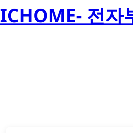
ICHOME- 전
LTST-T680