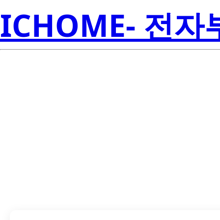
ICHOME- 전
LTST-S482KG