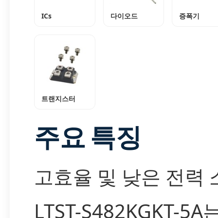
ICs
다이오드
증폭기
트랜지스터
주요 특징
고효율 및 낮은 전력 
LTST-S482KGKT-5