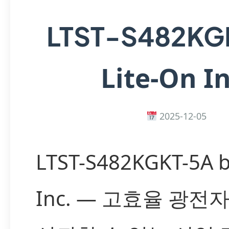
LTST-S482KG
Lite-On In
2025-12-05
LTST-S482KGKT-5A b
Inc. — 고효율 광전