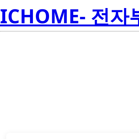
ICHOME- 전
LTST-S321