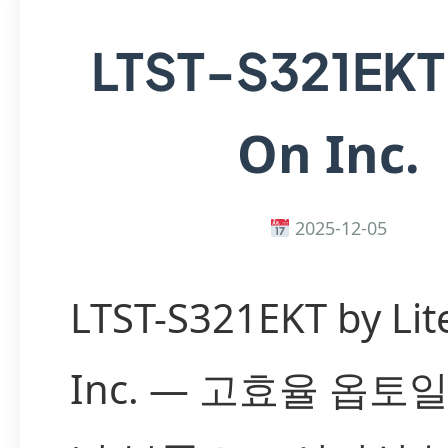
LTST-S321EK
On Inc.
2025-12-05
LTST-S321EKT by Lit
Inc. — 고효율 옵