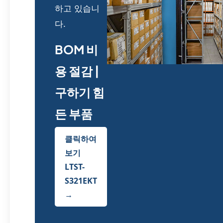
하고 있습니
다.
BOM 비
용 절감 |
구하기 힘
든 부품
클릭하여
보기
LTST-
S321EKT
→