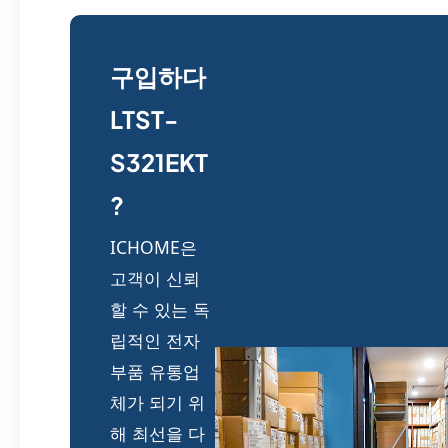
구입하다
LTST-
S321EKT
?
ICHOME은
고객이 신뢰
할 수 있는 독
립적인 전자
부품 유통업
체가 되기 위
해 최선을 다