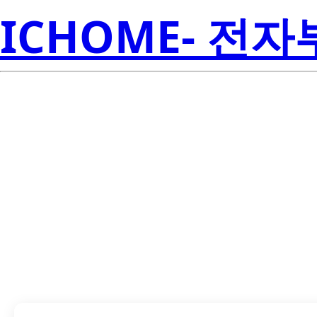
ICHOME- 전
LTST-S320