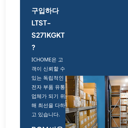
구입하다
LTST-
S271KGKT
?
ICHOME은 고
객이 신뢰할 수
있는 독립적인
전자 부품 유통
업체가 되기 위
해 최선을 다하
고 있습니다.