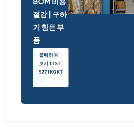
BOM 비용
절감 | 구하
기 힘든 부
품
클릭하여
보기 LTST-
S271KGKT
→