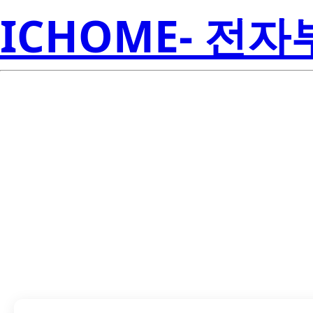
ICHOME- 전
LTST-S271