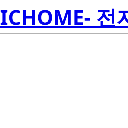
ICHOME- 
LTST-S270TB