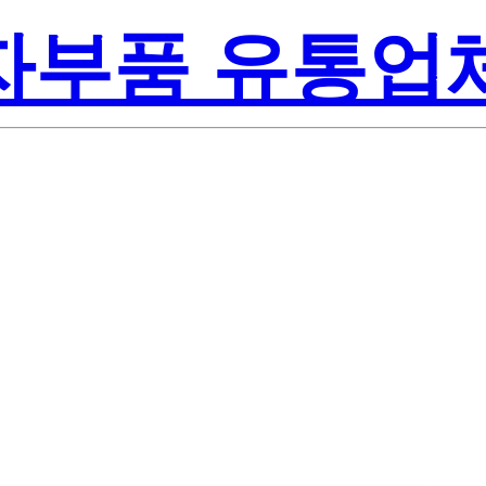
전자부품 유통업
Lite-On I
KT-5A