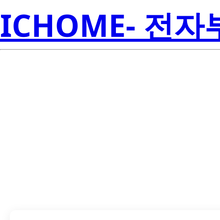
ICHOME- 전
LTST-S220