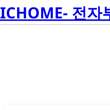
ICHOME- 전
LTST-N683