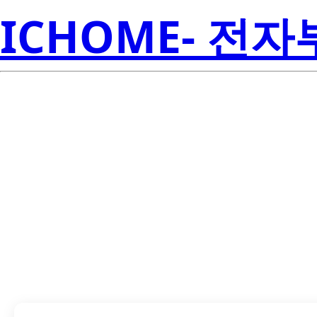
ICHOME- 전
LTST-M670