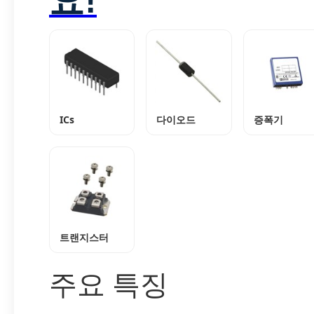
ICs
다이오드
증폭기
트랜지스터
주요 특징