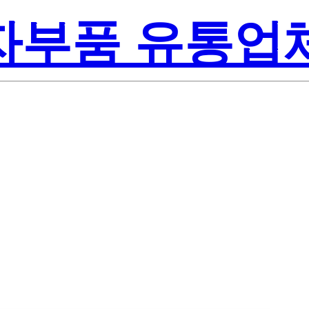
전자부품 유통업
Lite-On In
EGBW