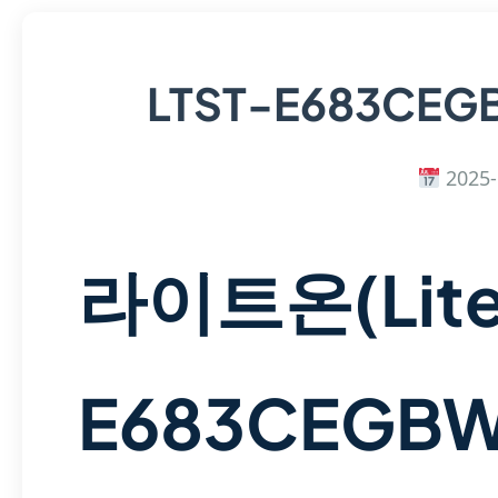
LTST-E683CE
2025-
라이트온(Lite
E683CEGBW