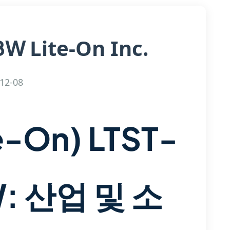
Lite-On Inc.
GBW
12-08
-On) LTST-
: 산업 및 소