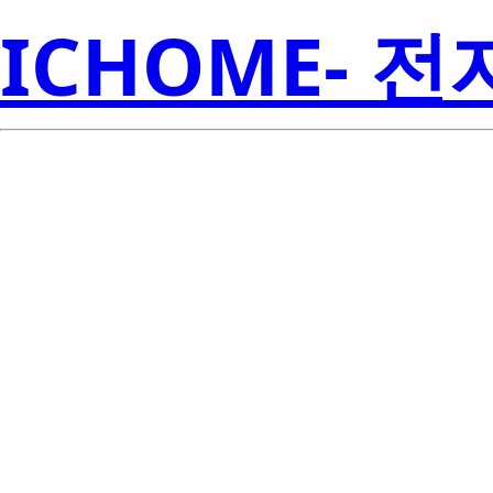
ICHOME- 
LTST-E683C