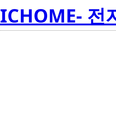
ICHOME- 
LTST-E670MG