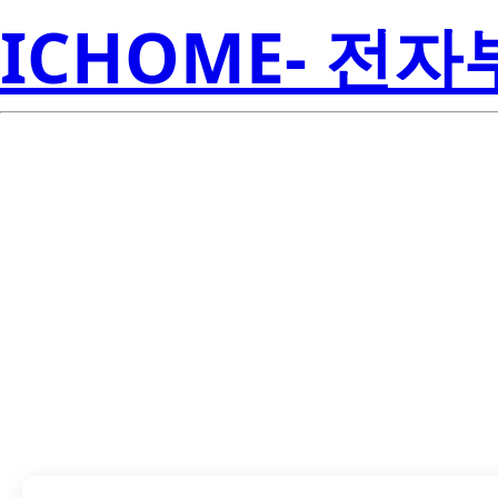
ICHOME- 전
LTST-C950C