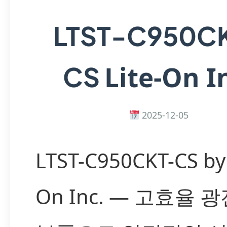
LTST-C950C
Lite-On I
CS
2025-12-05
LTST-C950CKT-CS by 
On Inc. — 고효율 