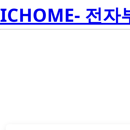
ICHOME- 전
LTST-C295K