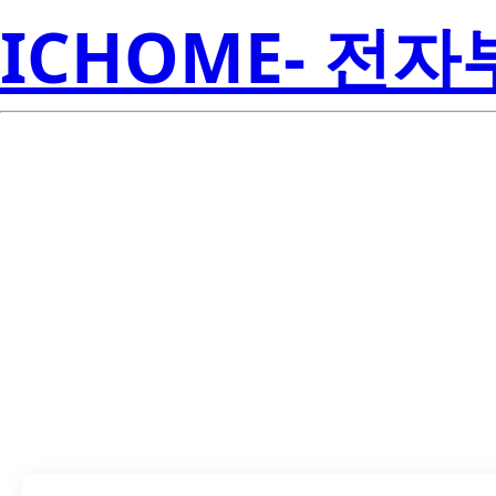
ICHOME- 전
LTST-C250