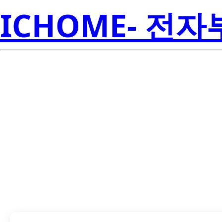
ICHOME- 전
LTST-C170