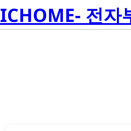
ICHOME- 전
LTST-C170J