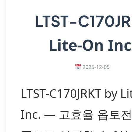
LTST-C170JR
Lite-On Inc
2025-12-05
LTST-C170JRKT by Li
Inc. — 고효율 옵토