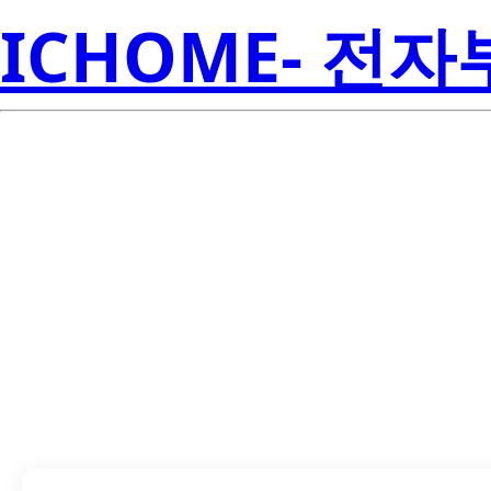
ICHOME- 전
LTST-C150