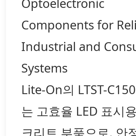
Optoelectronic
Components for Rel
Industrial and Con
Systems
Lite-On의 LTST-C15
는 고효율 LED 표시
크리트 부품으로, 안