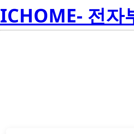
ICHOME- 전
LTST-010K