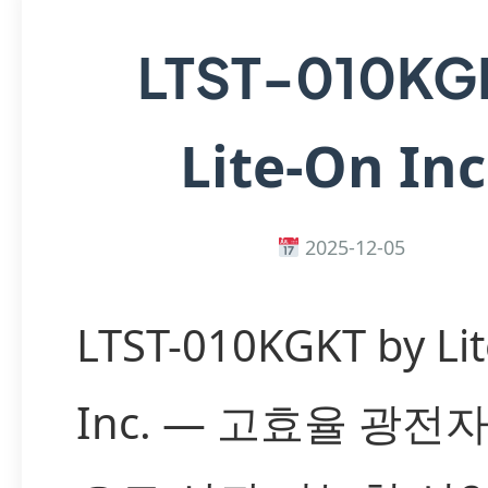
LTST-010KG
Lite-On Inc
2025-12-05
LTST-010KGKT by Li
Inc. — 고효율 광전