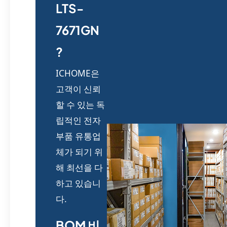
LTS-
7671GN
?
ICHOME은
고객이 신뢰
할 수 있는 독
립적인 전자
부품 유통업
체가 되기 위
해 최선을 다
하고 있습니
다.
BOM 비