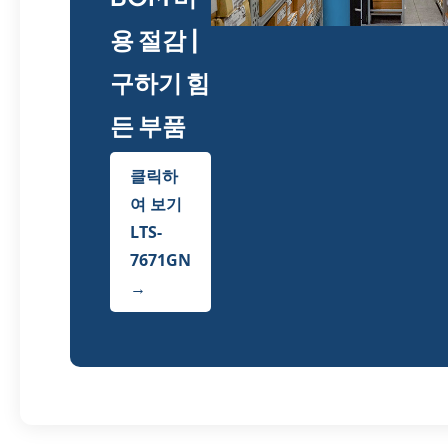
용 절감 |
구하기 힘
든 부품
클릭하
여 보기
LTS-
7671GN
→