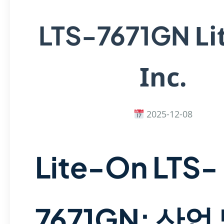
Li
LTS-7671GN
Inc.
2025-12-08
Lite-On LTS-
7671GN: 산업