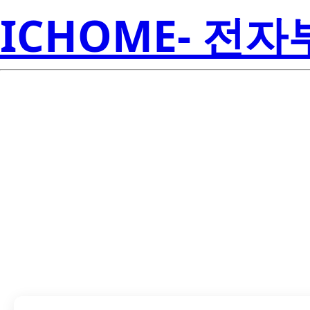
ICHOME- 전
LTS-7671