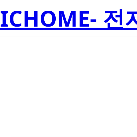
ICHOME- 
Li
LTS-5601AG