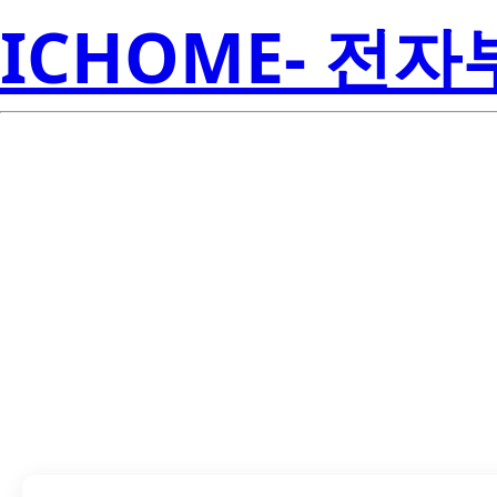
ICHOME- 전
LTS-5003