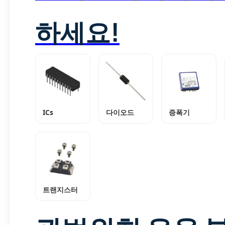
하세요!
ICs
다이오드
증폭기
트랜지스터