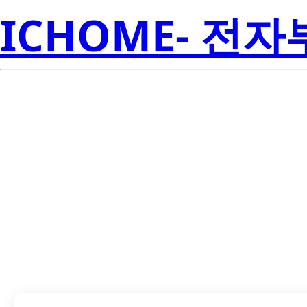
ICHOME- 전
LTS-4580