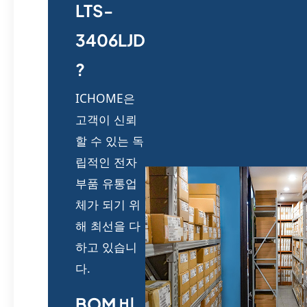
LTS-
3406LJD
?
ICHOME은
고객이 신뢰
할 수 있는 독
립적인 전자
부품 유통업
체가 되기 위
해 최선을 다
하고 있습니
다.
BOM 비