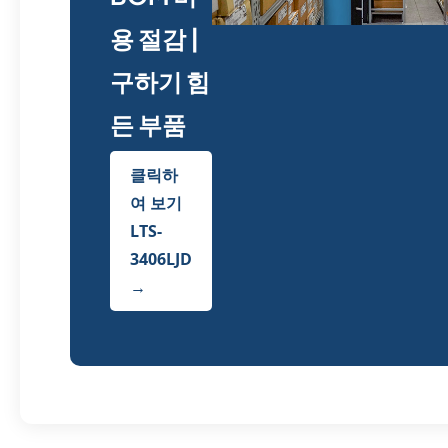
용 절감 |
구하기 힘
든 부품
클릭하
여 보기
LTS-
3406LJD
→