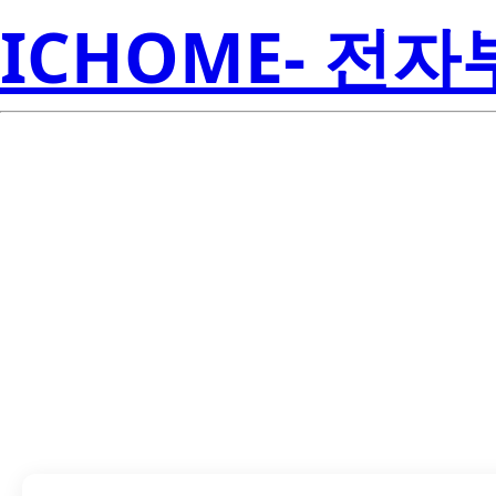
ICHOME- 전
LTS-3406