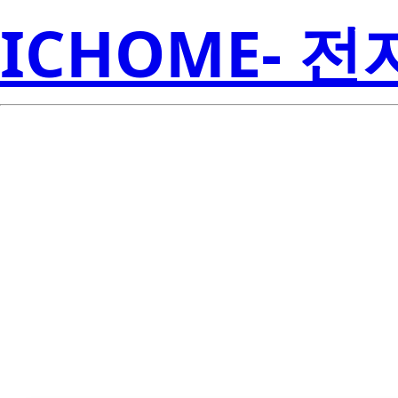
ICHOME- 
Li
LTS-3403JF