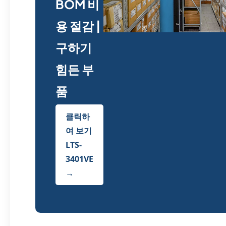
BOM 비
용 절감 |
구하기
힘든 부
품
클릭하
여 보기
LTS-
3401VE
→