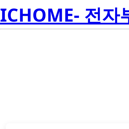
ICHOME- 전
LTS-3401