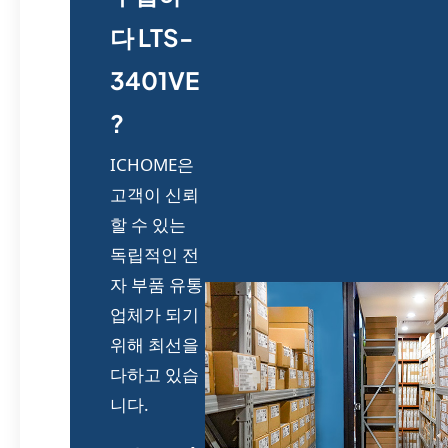
다 LTS-
3401VE
?
ICHOME은
고객이 신뢰
할 수 있는
독립적인 전
자 부품 유통
업체가 되기
위해 최선을
다하고 있습
니다.