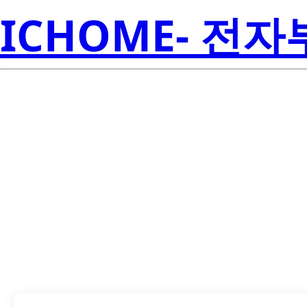
ICHOME- 전
LTS-30801