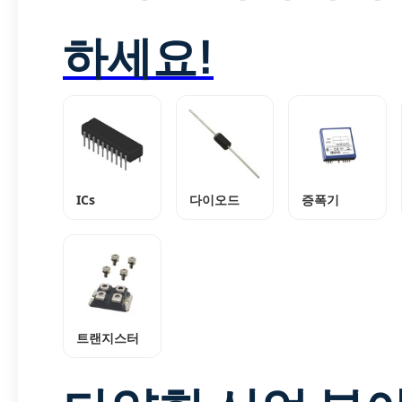
하세요!
ICs
다이오드
증폭기
트랜지스터