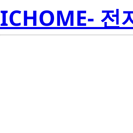
ICHOME- 
LTS-2807CKG