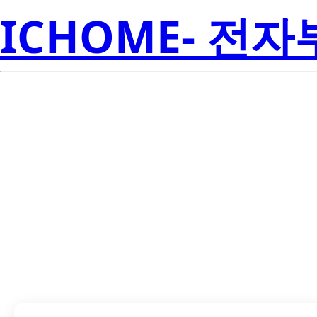
ICHOME- 전
LTS-2801