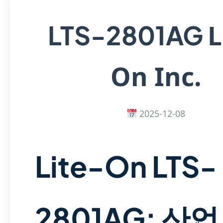
L
LTS-2801AG
On Inc.
2025-12-08
Lite-On LTS-
2801AG: 산업