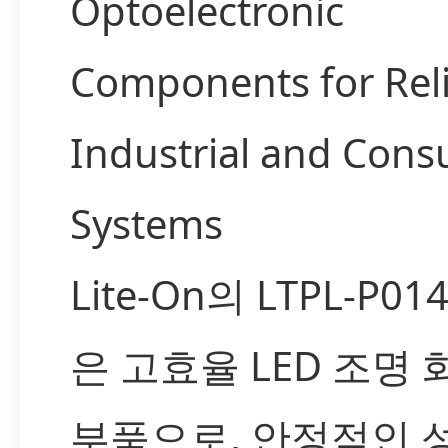
Optoelectronic
Components for Rel
Industrial and Con
Systems
Lite-On의 LTPL-P01
은 고효율 LED 조명
부품으로, 안정적인 