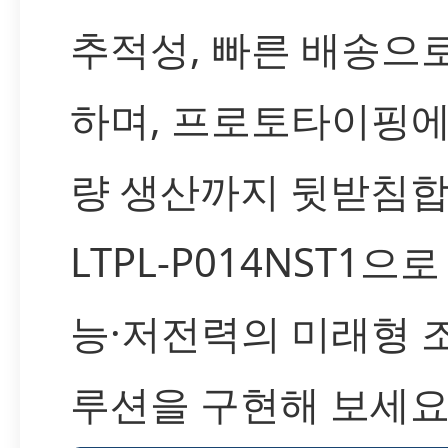
추적성, 빠른 배송으
하며, 프로토타이핑에
량 생산까지 뒷받침합
LTPL-P014NST1으
능·저전력의 미래형 
루션을 구현해 보세요