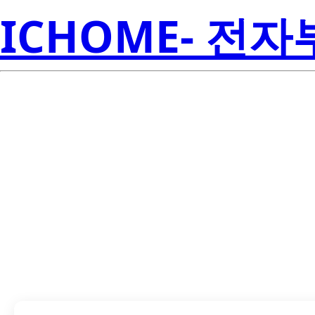
ICHOME- 전
LTPL-P014N