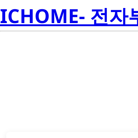
ICHOME- 전
LTPL-M04520Z