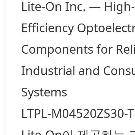
Lite-On Inc. — High-
Efficiency Optoelect
Components for Rel
Industrial and Con
Systems
LTPL-M04520ZS30-
Lite-On이 제공하는