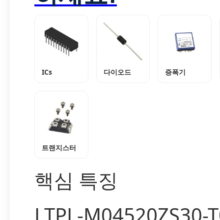
ICs
다이오드
증폭기
트랜지스터
핵심 특징
LTPL-M04520ZS30-